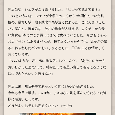
開店当初、シェフがこう語りました。「〇〇って覚えてる？」
～○○というのは、シェフが小学生のころから
7
年間住んでいた札
幌の、最寄り駅・地下鉄北
24
条駅近くにあった、こじんまりした
パン屋さん。家族みな、そこの角食が大好きで、よくそこから長
い角食を
1
本そのまま買ってきては食べていました。今はもうその
お店（○〇）はありませんが、
40
年近くたった今でも、温かさの残
るふわふわしたパンのおいしさとともに、〇〇のことは懐かしく
覚えています。
「○○のような、思い出に残る店にしたいんだ。〝あそこのケーキ
おいしかったよね“って、時がたっても思い出してもらえるような
店にできたらいいと思うんだ」
開店以来、無我夢中であっという間に
8
か月が過ぎました。
今年も今日で最後。この
1
年、じゅゆなに足を運んでくださった皆
様に感謝いたします。
どうぞよいお年をお迎えください
(*^_^*)