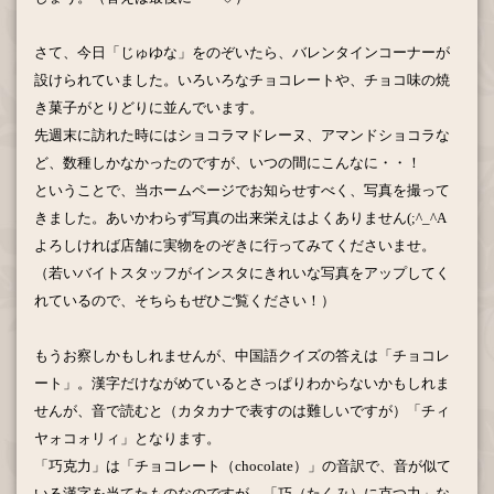
さて、今日「じゅゆな」をのぞいたら、バレンタインコーナーが
設けられていました。いろいろなチョコレートや、チョコ味の焼
き菓子がとりどりに並んでいます。
先週末に訪れた時にはショコラマドレーヌ、アマンドショコラな
ど、数種しかなかったのですが、いつの間にこんなに・・！
ということで、当ホームページでお知らせすべく、写真を撮って
きました。あいかわらず写真の出来栄えはよくありません
(;^_^A
よろしければ店舗に実物をのぞきに行ってみてくださいませ。
（若いバイトスタッフがインスタにきれいな写真をアップしてく
れているので、そちらもぜひご覧ください！）
もうお察しかもしれませんが、中国語クイズの答えは「チョコレ
ート」。漢字だけながめているとさっぱりわからないかもしれま
せんが、音で読むと（カタカナで表すのは難しいですが）「チィ
ヤォコォリィ」となります。
「巧克力」は「チョコレート（chocolate）」の音訳で、音が似て
いる漢字を当てたものなのですが、「巧（たくみ）に克つ力」な